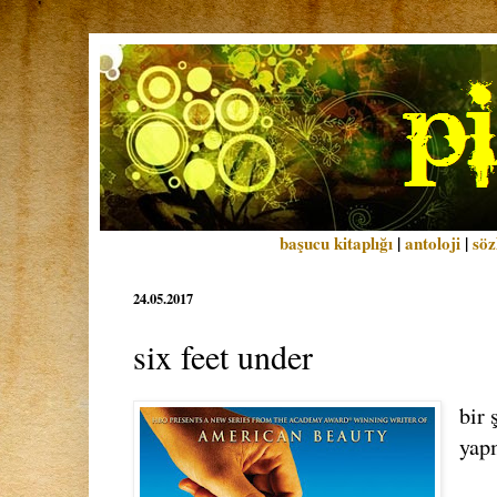
başucu kitaplığı
|
antoloji
|
söz
24.05.2017
six feet under
bir 
yap