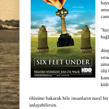
haya
ama
camd
"bir
bağl
dün
sıra
ama
ölü 
kan
kült
ölüsüne bakarak bile insanların nasıl bi
anlayabilirsin.