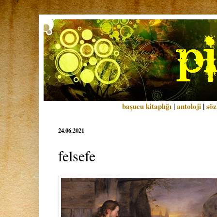
başucu kitaplığı
|
antoloji
|
söz
24.06.2021
felsefe