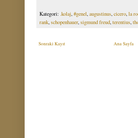
Kategori:
.kolaj
,
#genel
,
augustinus
,
cicero
,
la r
rank
,
schopenhauer
,
sigmund freud
,
terentius
,
th
Sonraki Kayıt
Ana Sayfa