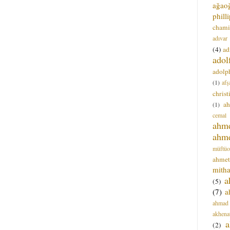
ağao
phill
chami
adıvar
(4)
ad
adol
adolph
(1)
afş
christ
a
(1)
cemal
ahm
ahm
müftüo
ahmet
mitha
a
(5)
(7)
a
ahmad
akhena
a
(2)