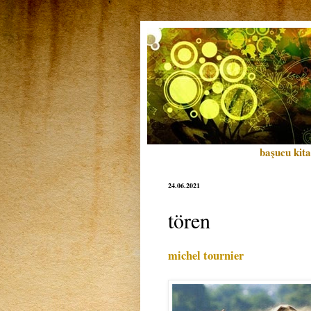
başucu kita
24.06.2021
tören
michel tournier