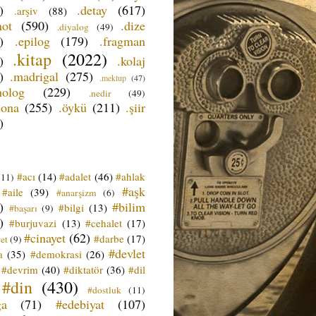
)
.detay
(617)
.arşiv
(88)
not
(590)
.dize
.diyalog
(49)
)
.epilog
(179)
.fragman
.kitap
(2022)
)
.kolaj
)
.madrigal
(275)
.mektup
(47)
nolog
(229)
.nedir
(49)
sona
(255)
.öykü
(211)
.şiir
)
#acı
(14)
#adalet
(46)
#ahlak
(11)
#aşk
#aile
(39)
#anarşizm
(6)
)
#bilim
#bilgi
(13)
#başarı
(9)
)
#burjuvazi
(13)
#cehalet
(17)
#cinayet
(62)
#darbe
(17)
et
(9)
#devlet
a
(35)
#demokrasi
(26)
#devrim
(40)
#diktatör
(36)
#dil
#din
(430)
#dostluk
(11)
ğa
(71)
#edebiyat
(107)