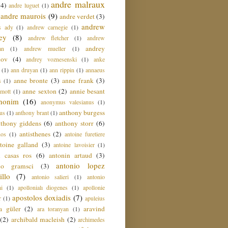
andre malraux
(4)
andre luguet
(1)
andre maurois
(9)
andre verdet
(3)
andrew
s ady
(1)
andrew carnegie
(1)
ey
(8)
andrew fletcher
(1)
andrew
andrey
an
(1)
andrew mueller
(1)
nov
(4)
andrey voznesenski
(1)
anke
(1)
ann druyan
(1)
ann rippin
(1)
annaeus
anne bronte
(3)
anne frank
(3)
s
(1)
anne sexton
(2)
annie besant
amott
(1)
nonim
(16)
anonymus valesianus
(1)
anthony burgess
us
(1)
anthony brant
(1)
nthony giddens
(6)
anthony storr
(6)
antisthenes
(2)
nos
(1)
antoine furetiere
toine galland
(3)
antoine lavoisier
(1)
i casas ros
(6)
antonin artaud
(3)
antonio lopez
io gramsci
(3)
llo
(7)
antonio salieri
(1)
antonio
hi
(1)
apollonialı diogenes
(1)
apollonie
apostolos doxiadis
(7)
r
(1)
apuleius
a güler
(2)
aravind
ara toranyan
(1)
(2)
archibald macleish
(2)
archimedes