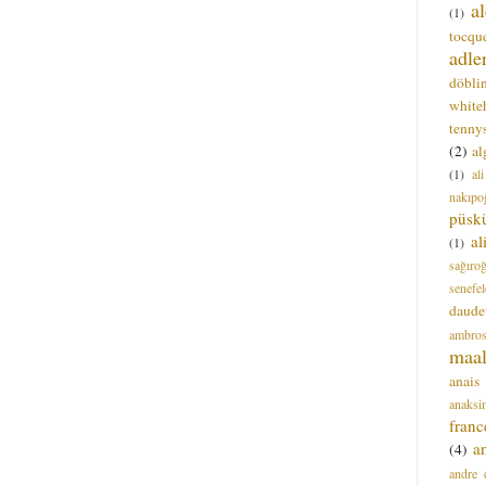
a
(1)
tocque
adle
döbli
white
tenny
(2)
al
(1)
al
nakıpo
püsk
a
(1)
sağıro
senefel
daude
ambros
maal
anais
anaksi
franc
a
(4)
andre 