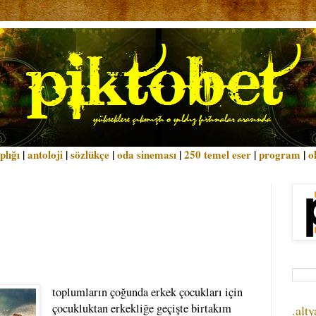
plığı
|
antoloji
|
sözlükçe
|
oda sineması
|
250 temel eser
|
program
|
o
toplumların çoğunda erkek çocukları için
çocukluktan erkekliğe geçişte birtakım
.alty