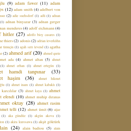
ğlu
(9)
adam fawer
(11)
adam
ips
(12)
adam smith
(4)
adelbert von
sso
(2)
adie suehsdorf
(1)
adli
(1)
adnan
adnan binyazar
(3)
adnan gerger
(1)
nan menderes
(4)
adolf eichmann
(4)
f hitler
(27)
adolfo bioy casares
(1)
e thiers
(2)
adonis
(2)
adrian leverkühn
agatha
ar timuçin
(1)
agah sırrı levend
(1)
ahmed arif
(20)
ie
(2)
ahmed qurie
hmet ada
(4)
ahmet altan
(5)
ahmet
(1)
ahmet erhan
(1)
ahmet ertegün
(1)
et hamdi tanpınar
(33)
et haşim
(36)
ahmet hikmet
ğlu
(1)
ahmet inam
(1)
ahmet kabaklı
(1)
ahmet
 karcılılar
(3)
ahmet kaya
(1)
t efendi
(10)
ahmet muhip dıranas
hmet oktay
(28)
ahmet rasim
hmet telli
(12)
ahmet ümit
(6)
aijaz
(1)
aka gündüz
(1)
akgün akova
(1)
akşit göktürk
ton
(1)
akira kurosawa
(1)
lain
(24)
alain badiou
(5)
alain