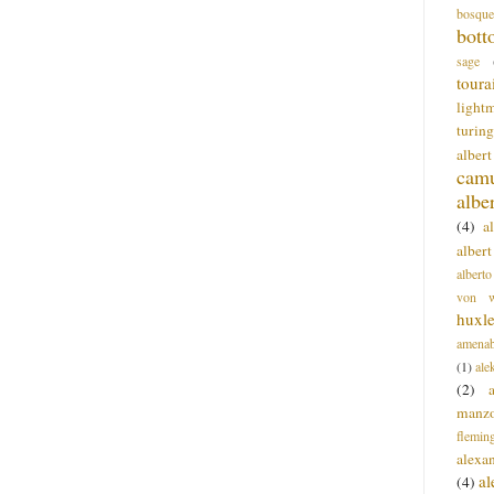
bosque
bott
sage
toura
light
turing
alber
cam
albe
(4)
a
albert
alberto
von wa
huxl
amenab
(1)
ale
(2)
manz
flemin
alexa
a
(4)