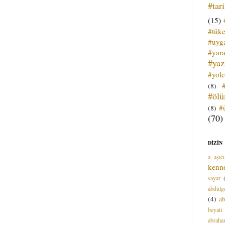
#tar
(15)
#tük
#uyga
#yara
#ya
#yol
(8)
#öl
#
(8)
(70)
DİZİN
a. aşıcı
kenn
sayar
abdülga
(4)
ab
beyati
abrah