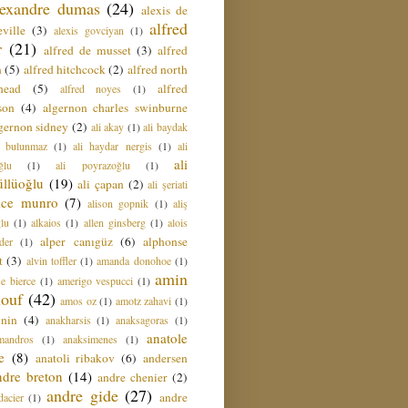
lexandre dumas
(24)
alexis de
alfred
ville
(3)
alexis govciyan
(1)
r
(21)
alfred de musset
(3)
alfred
n
(5)
alfred hitchcock
(2)
alfred north
head
(5)
alfred
alfred noyes
(1)
son
(4)
algernon charles swinburne
gernon sidney
(2)
ali akay
(1)
ali baydak
i bulunmaz
(1)
ali haydar nergis
(1)
ali
ali
ğlu
(1)
ali poyrazoğlu
(1)
üllüoğlu
(19)
ali çapan
(2)
ali şeriati
lice munro
(7)
alison gopnik
(1)
aliş
ğlu
(1)
alkaios
(1)
allen ginsberg
(1)
alois
alper canıgüz
(6)
alphonse
der
(1)
t
(3)
alvin toffler
(1)
amanda donohoe
(1)
amin
e bierce
(1)
amerigo vespucci
(1)
ouf
(42)
amos oz
(1)
amotz zahavi
(1)
 nin
(4)
anakharsis
(1)
anaksagoras
(1)
anatole
mandros
(1)
anaksimenes
(1)
e
(8)
anatoli ribakov
(6)
andersen
ndre breton
(14)
andre chenier
(2)
andre gide
(27)
andre
dacier
(1)