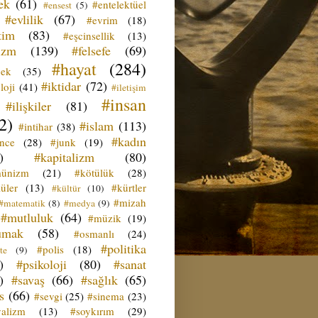
ek
(61)
#entelektüel
#ensest
(5)
#evlilik
(67)
#evrim
(18)
tim
(83)
#eşcinsellik
(13)
izm
(139)
#felsefe
(69)
#hayat
(284)
çek
(35)
#iktidar
(72)
loji
(41)
#iletişim
#insan
#ilişkiler
(81)
2)
#islam
(113)
#intihar
(38)
#kadın
ence
(28)
#junk
(19)
)
#kapitalizm
(80)
ünizm
(21)
#kötülük
(28)
üler
(13)
#kürtler
#kültür
(10)
#mizah
#matematik
(8)
#medya
(9)
#mutluluk
(64)
#müzik
(19)
umak
(58)
#osmanlı
(24)
#politika
#polis
(18)
te
(9)
)
#psikoloji
(80)
#sanat
)
#savaş
(66)
#sağlık
(65)
s
(66)
#sevgi
(25)
#sinema
(23)
yalizm
(13)
#soykırım
(29)