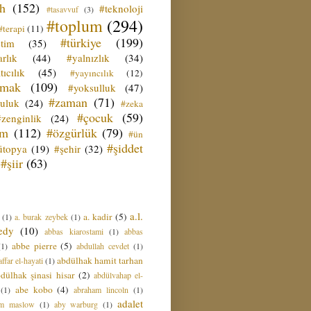
ih
(152)
#teknoloji
#tasavvuf
(3)
#toplum
(294)
#terapi
(11)
#türkiye
(199)
etim
(35)
rlık
(44)
#yalnızlık
(34)
tıcılık
(45)
#yayıncılık
(12)
zmak
(109)
#yoksulluk
(47)
#zaman
(71)
culuk
(24)
#zeka
#çocuk
(59)
#zenginlik
(24)
üm
(112)
#özgürlük
(79)
#ün
#şiddet
ütopya
(19)
#şehir
(32)
#şiir
(63)
a.l.
a. kadir
(5)
(1)
a. burak zeybek
(1)
edy
(10)
abbas kiarostami
(1)
abbas
abbe pierre
(5)
(1)
abdullah cevdet
(1)
abdülhak hamit tarhan
ffar el-hayati
(1)
dülhak şinasi hisar
(2)
abdülvahap el-
abe kobo
(4)
(1)
abraham lincoln
(1)
adalet
am maslow
(1)
aby warburg
(1)