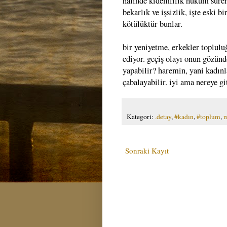
halinde kıdemlilik hüküm sürer.
bekarlık ve işsizlik, işte eski 
kötülüktür bunlar.
bir yeniyetme, erkekler toplul
ediyor. geçiş olayı onun gözünde
yapabilir? haremin, yani kadın
çabalayabilir. iyi ama nereye g
Kategori:
.detay
,
#kadın
,
#toplum
,
m
Sonraki Kayıt