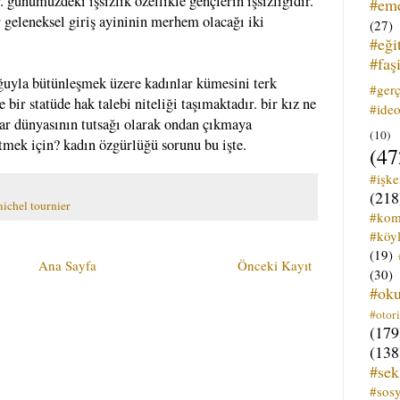
 günümüzdeki işsizlik özellikle gençlerin işsizliğidir.
#em
bir geleneksel giriş ayininin merhem olacağı iki
(27)
#eği
#faş
uğuyla bütünleşmek üzere kadınlar kümesini terk
#ger
 bir statüde hak talebi niteliği taşımaktadır. bir kız ne
#ideo
lar dünyasının tutsağı olarak ondan çıkmaya
(10)
itmek için? kadın özgürlüğü sorunu bu işte.
(47
#işk
(218
ichel tournier
#kom
#köyl
(19)
Ana Sayfa
Önceki Kayıt
(30)
#ok
#otori
(179
(138
#sek
#sos