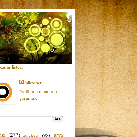
kuma listesi
piktobet
Profilimin tamamını
görüntüle
azı
(277)
.arya
.anekdot
(95)