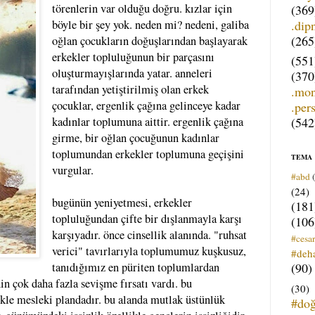
törenlerin var olduğu doğru. kızlar için
(369
.dip
böyle bir şey yok. neden mi? nedeni, galiba
(265
oğlan çocukların doğuşlarından başlayarak
erkekler topluluğunun bir parçasını
(551
oluşturmayışlarında yatar. anneleri
(370
tarafından yetiştirilmiş olan erkek
.mo
çocuklar, ergenlik çağına gelinceye kadar
.per
(542
kadınlar toplumuna aittir. ergenlik çağına
girme, bir oğlan çocuğunun kadınlar
toplumundan erkekler toplumuna geçişini
TEMA
vurgular.
#abd
(24)
bugünün yeniyetmesi, erkekler
(181
topluluğundan çifte bir dışlanmayla karşı
(106
karşıyadır. önce cinsellik alanında. "ruhsat
#cesar
verici" tavırlarıyla toplumumuz kuşkusuz,
#deh
(90)
tanıdığımız en püriten toplumlardan
in çok daha fazla sevişme fırsatı vardı. bu
(30)
ikle mesleki plandadır. bu alanda mutlak üstünlük
#do