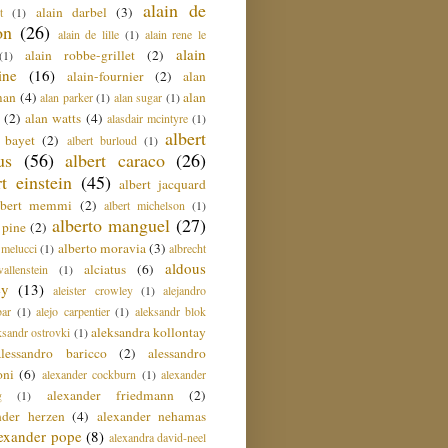
alain de
alain darbel
(3)
t
(1)
on
(26)
alain de lille
(1)
alain rene le
alain
alain robbe-grillet
(2)
(1)
ine
(16)
alain-fournier
(2)
alan
man
(4)
alan
alan parker
(1)
alan sugar
(1)
(2)
alan watts
(4)
alasdair mcintyre
(1)
albert
t bayet
(2)
albert burloud
(1)
us
(56)
albert caraco
(26)
rt einstein
(45)
albert jacquard
lbert memmi
(2)
albert michelson
(1)
alberto manguel
(27)
 pine
(2)
alberto moravia
(3)
 melucci
(1)
albrecht
aldous
alciatus
(6)
llenstein
(1)
ey
(13)
aleister crowley
(1)
alejandro
ar
(1)
alejo carpentier
(1)
aleksandr blok
aleksandra kollontay
ksandr ostrovki
(1)
alessandro baricco
(2)
alessandro
oni
(6)
alexander cockburn
(1)
alexander
alexander friedmann
(2)
g
(1)
nder herzen
(4)
alexander nehamas
lexander pope
(8)
alexandra david-neel