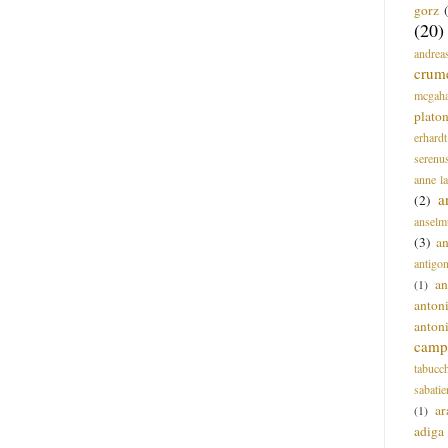
gorz
(20)
andrea
crum
mcgah
plato
erhardt
serenu
anne l
a
(2)
anselm
(3)
a
antigo
an
(1)
anton
anton
campi
tabucc
sabatie
ar
(1)
adiga