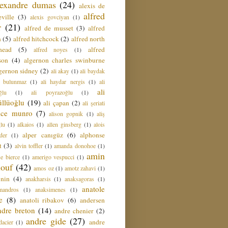
lexandre dumas
(24)
alexis de
alfred
ville
(3)
alexis govciyan
(1)
r
(21)
alfred de musset
(3)
alfred
n
(5)
alfred hitchcock
(2)
alfred north
head
(5)
alfred
alfred noyes
(1)
son
(4)
algernon charles swinburne
gernon sidney
(2)
ali akay
(1)
ali baydak
i bulunmaz
(1)
ali haydar nergis
(1)
ali
ali
ğlu
(1)
ali poyrazoğlu
(1)
üllüoğlu
(19)
ali çapan
(2)
ali şeriati
lice munro
(7)
alison gopnik
(1)
aliş
ğlu
(1)
alkaios
(1)
allen ginsberg
(1)
alois
alper canıgüz
(6)
alphonse
der
(1)
t
(3)
alvin toffler
(1)
amanda donohoe
(1)
amin
e bierce
(1)
amerigo vespucci
(1)
ouf
(42)
amos oz
(1)
amotz zahavi
(1)
 nin
(4)
anakharsis
(1)
anaksagoras
(1)
anatole
mandros
(1)
anaksimenes
(1)
e
(8)
anatoli ribakov
(6)
andersen
ndre breton
(14)
andre chenier
(2)
andre gide
(27)
andre
dacier
(1)