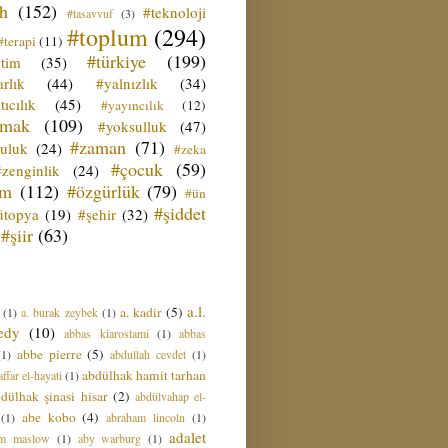
ih
(152)
#teknoloji
#tasavvuf
(3)
#toplum
(294)
#terapi
(11)
#türkiye
(199)
etim
(35)
rlık
(44)
#yalnızlık
(34)
tıcılık
(45)
#yayıncılık
(12)
zmak
(109)
#yoksulluk
(47)
#zaman
(71)
culuk
(24)
#zeka
#çocuk
(59)
#zenginlik
(24)
üm
(112)
#özgürlük
(79)
#ün
#şiddet
ütopya
(19)
#şehir
(32)
#şiir
(63)
a.l.
a. kadir
(5)
(1)
a. burak zeybek
(1)
edy
(10)
abbas kiarostami
(1)
abbas
abbe pierre
(5)
(1)
abdullah cevdet
(1)
abdülhak hamit tarhan
ffar el-hayati
(1)
dülhak şinasi hisar
(2)
abdülvahap el-
abe kobo
(4)
(1)
abraham lincoln
(1)
adalet
am maslow
(1)
aby warburg
(1)