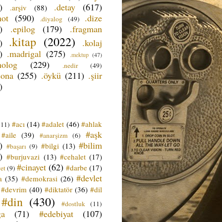
)
.detay
(617)
.arşiv
(88)
not
(590)
.dize
.diyalog
(49)
)
.epilog
(179)
.fragman
.kitap
(2022)
)
.kolaj
)
.madrigal
(275)
.mektup
(47)
nolog
(229)
.nedir
(49)
sona
(255)
.öykü
(211)
.şiir
)
#acı
(14)
#adalet
(46)
#ahlak
(11)
#aşk
#aile
(39)
#anarşizm
(6)
)
#bilim
#bilgi
(13)
#başarı
(9)
)
#burjuvazi
(13)
#cehalet
(17)
#cinayet
(62)
#darbe
(17)
et
(9)
#devlet
a
(35)
#demokrasi
(26)
#devrim
(40)
#diktatör
(36)
#dil
#din
(430)
#dostluk
(11)
ğa
(71)
#edebiyat
(107)