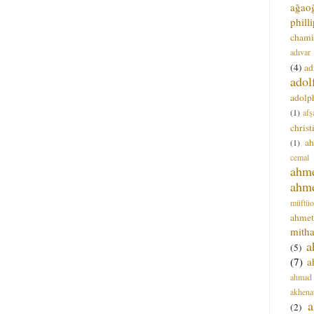
ağao
phill
chami
adıvar
(4)
ad
adol
adolph
(1)
afş
christ
a
(1)
cemal
ahm
ahm
müftüo
ahmet
mitha
a
(5)
(7)
a
ahmad
akhena
a
(2)