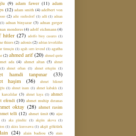
ğlu
(9)
adam fawer
(11)
adam
ips
(12)
adam smith
(4)
adelbert von
sso
(2)
adie suehsdorf
(1)
adli
(1)
adnan
adnan binyazar
(3)
adnan gerger
(1)
nan menderes
(4)
adolf eichmann
(4)
f hitler
(27)
adolfo bioy casares
(1)
e thiers
(2)
adonis
(2)
adrian leverkühn
agatha
ar timuçin
(1)
agah sırrı levend
(1)
ahmed arif
(20)
ie
(2)
ahmed qurie
hmet ada
(4)
ahmet altan
(5)
ahmet
(1)
ahmet erhan
(1)
ahmet ertegün
(1)
et hamdi tanpınar
(33)
et haşim
(36)
ahmet hikmet
ğlu
(1)
ahmet inam
(1)
ahmet kabaklı
(1)
ahmet
 karcılılar
(3)
ahmet kaya
(1)
t efendi
(10)
ahmet muhip dıranas
hmet oktay
(28)
ahmet rasim
hmet telli
(12)
ahmet ümit
(6)
aijaz
(1)
aka gündüz
(1)
akgün akova
(1)
akşit göktürk
ton
(1)
akira kurosawa
(1)
lain
(24)
alain badiou
(5)
alain