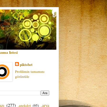
kuma listesi
piktobet
Profilimin tamamını
görüntüle
azı
(277)
.arya
.anekdot
(95)