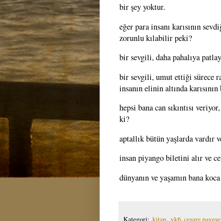
bir şey yoktur.
eğer para insanı karısının sevd
zorunlu kılabilir peki?
bir sevgili, daha pahalıya patlay
bir sevgili, umut ettiği sürece 
insanın elinin altında karısının 
hepsi bana can sıkıntısı veriyo
ki?
aptallık bütün yaşlarda vardır v
insan piyango biletini alır ve c
dünyanın ve yaşamın bana koca 
Kategori:
.kitap
,
.yk6
,
cesare pavese