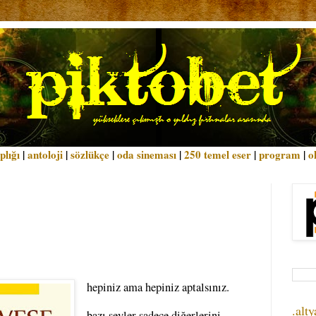
plığı
|
antoloji
|
sözlükçe
|
oda sineması
|
250 temel eser
|
program
|
o
hepiniz ama hepiniz aptalsınız.
.alty
bazı şeyler sadece diğerlerini