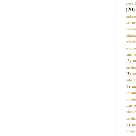
gorz
(20)
andrea
crum
mcgah
plato
erhardt
serenu
anne l
a
(2)
anselm
(3)
a
antigo
an
(1)
anton
anton
campi
tabucc
sabatie
ar
(1)
adiga