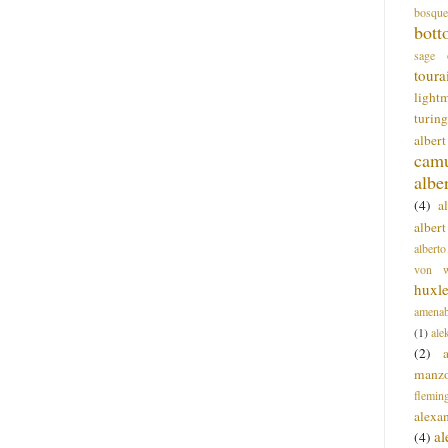
bosque
bott
sage
toura
light
turing
alber
cam
albe
(4)
a
albert
alberto
von wa
huxl
amenab
(1)
ale
(2)
manz
flemin
alexa
a
(4)