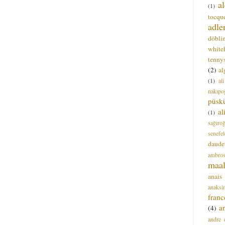
a
(1)
tocque
adle
döbli
white
tenny
(2)
al
(1)
al
nakıpo
püsk
a
(1)
sağıro
senefel
daude
ambros
maal
anais
anaksi
franc
a
(4)
andre 