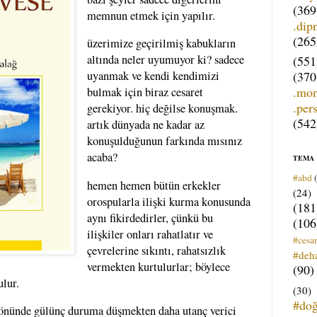
(369
memnun etmek için yapılır.
.dip
(265
üzerimize geçirilmiş kabukların
altında neler uyumuyor ki? sadece
(551
(370
uyanmak ve kendi kendimizi
.mo
bulmak için biraz cesaret
.per
gerekiyor. hiç değilse konuşmak.
(542
artık dünyada ne kadar az
konuşulduğunun farkında mısınız
acaba?
TEMA
#abd
hemen hemen bütün erkekler
(24)
orospularla ilişki kurma konusunda
(181
aynı fikirdedirler, çünkü bu
(106
ilişkiler onları rahatlatır ve
#cesar
çevrelerine sıkıntı, rahatsızlık
#deh
vermekten kurtulurlar; böylece
(90)
ulur.
(30)
#do
ın önünde gülünç duruma düşmekten daha utanç verici