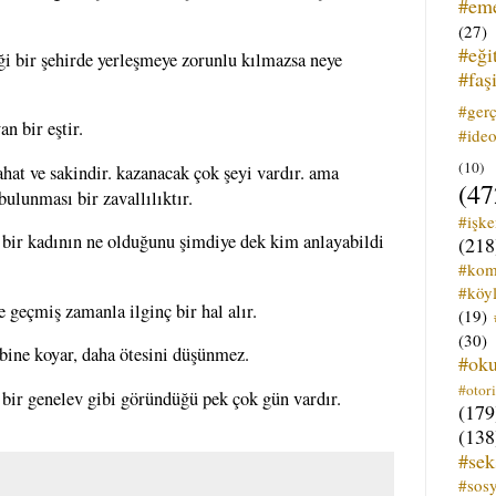
#em
(27)
#eği
iği bir şehirde yerleşmeye zorunlu kılmazsa neye
#faş
#ger
an bir eştir.
#ideo
(10)
rahat ve sakindir. kazanacak çok şeyi vardır. ama
(47
bulunması bir zavallılıktır.
#işk
r, bir kadının ne olduğunu şimdiye dek kim anlayabildi
(218
#kom
#köyl
e geçmiş zamanla ilginç bir hal alır.
(19)
(30)
ebine koyar, daha ötesini düşünmez.
#ok
#otori
bir genelev gibi göründüğü pek çok gün vardır.
(179
(138
#sek
#sos