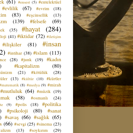
ek
(61)
#entelektüel
#ensest
(5)
#evlilik
(67)
#evrim
(18)
tim
(83)
#eşcinsellik
(13)
izm
(139)
#felsefe
(69)
#hayat
(284)
çek
(35)
#iktidar
(72)
loji
(41)
#iletişim
#insan
#ilişkiler
(81)
2)
#islam
(113)
#intihar
(38)
#kadın
ence
(28)
#junk
(19)
)
#kapitalizm
(80)
ünizm
(21)
#kötülük
(28)
üler
(13)
#kürtler
#kültür
(10)
#mizah
#matematik
(8)
#medya
(9)
#mutluluk
(64)
#müzik
(19)
umak
(58)
#osmanlı
(24)
#politika
#polis
(18)
te
(9)
)
#psikoloji
(80)
#sanat
)
#savaş
(66)
#sağlık
(65)
s
(66)
#sevgi
(25)
#sinema
(23)
yalizm
(13)
#soykırım
(29)