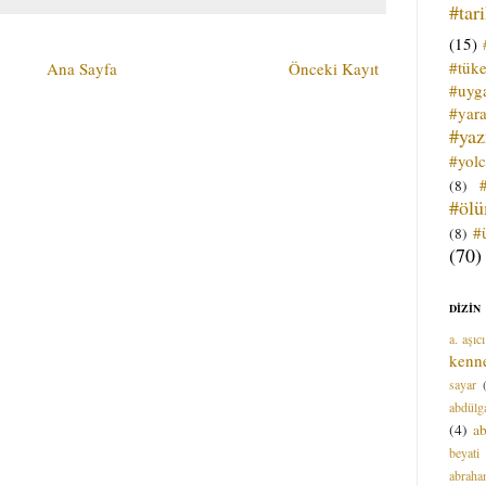
#tar
(15)
#tük
Ana Sayfa
Önceki Kayıt
#uyga
#yara
#ya
#yol
(8)
#öl
#
(8)
(70)
DİZİN
a. aşıcı
kenn
sayar
abdülga
(4)
ab
beyati
abrah