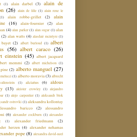
alain de
alain darbel
(3)
t
(1)
on
(26)
alain de lille
(1)
alain rene le
alain
alain robbe-grillet
(2)
(1)
ine
(16)
alain-fournier
(2)
alan
man
(4)
alan
alan parker
(1)
alan sugar
(1)
(2)
alan watts
(4)
alasdair mcintyre
(1)
albert
t bayet
(2)
albert burloud
(1)
us
(56)
albert caraco
(26)
rt einstein
(45)
albert jacquard
lbert memmi
(2)
albert michelson
(1)
alberto manguel
(27)
 pine
(2)
alberto moravia
(3)
 melucci
(1)
albrecht
aldous
alciatus
(6)
llenstein
(1)
ey
(13)
aleister crowley
(1)
alejandro
ar
(1)
alejo carpentier
(1)
aleksandr blok
aleksandra kollontay
ksandr ostrovki
(1)
alessandro baricco
(2)
alessandro
oni
(6)
alexander cockburn
(1)
alexander
alexander friedmann
(2)
g
(1)
nder herzen
(4)
alexander nehamas
lexander pope
(8)
alexandra david-neel