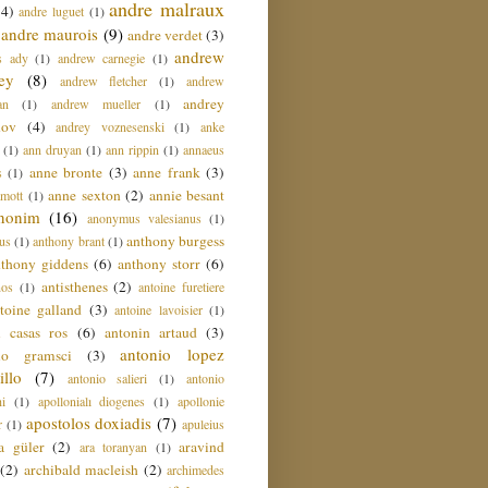
andre malraux
(4)
andre luguet
(1)
andre maurois
(9)
andre verdet
(3)
andrew
s ady
(1)
andrew carnegie
(1)
ey
(8)
andrew fletcher
(1)
andrew
andrey
an
(1)
andrew mueller
(1)
nov
(4)
andrey voznesenski
(1)
anke
(1)
ann druyan
(1)
ann rippin
(1)
annaeus
anne bronte
(3)
anne frank
(3)
s
(1)
anne sexton
(2)
annie besant
amott
(1)
nonim
(16)
anonymus valesianus
(1)
anthony burgess
us
(1)
anthony brant
(1)
nthony giddens
(6)
anthony storr
(6)
antisthenes
(2)
nos
(1)
antoine furetiere
toine galland
(3)
antoine lavoisier
(1)
i casas ros
(6)
antonin artaud
(3)
antonio lopez
io gramsci
(3)
llo
(7)
antonio salieri
(1)
antonio
hi
(1)
apollonialı diogenes
(1)
apollonie
apostolos doxiadis
(7)
r
(1)
apuleius
a güler
(2)
aravind
ara toranyan
(1)
(2)
archibald macleish
(2)
archimedes