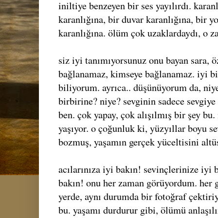
iniltiye benzeyen bir ses yayılırdı. karan
karanlığına, bir duvar karanlığına, bir y
karanlığına. ölüm çok uzaklardaydı, o 
siz iyi tanımıyorsunuz onu bayan sara, ö
bağlanamaz, kimseye bağlanamaz. iyi bi
biliyorum. ayrıca.. düşünüyorum da, niy
birbirine? niye? sevginin sadece sevgi
ben. çok yapay, çok alışılmış bir şey bu
yaşıyor. o çoğunluk ki, yüzyıllar boyu s
bozmuş, yaşamın gerçek yüceltisini altü
acılarınıza iyi bakın! sevinçlerinize iyi 
bakın! onu her zaman görüyordum. her gü
yerde, aynı durumda bir fotoğraf çektiri
bu. yaşamı durdurur gibi, ölümü anlaşılır