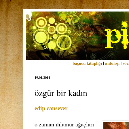
başucu kitaplığı
|
antoloji
|
söz
19.01.2014
özgür bir kadın
edip cansever
o zaman ıhlamur ağaçları