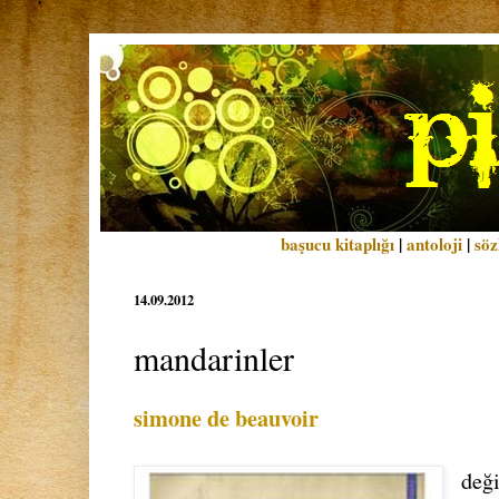
başucu kitaplığı
|
antoloji
|
söz
14.09.2012
mandarinler
simone de beauvoir
değ