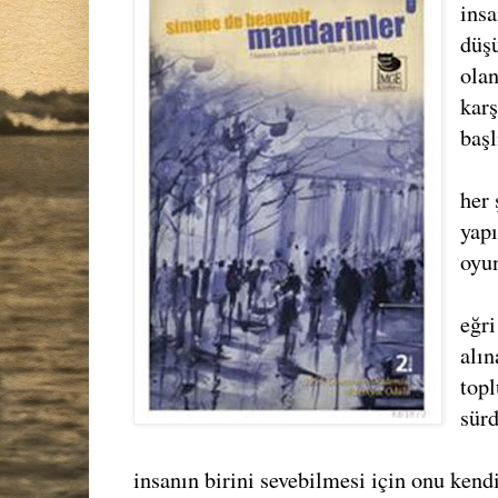
insa
düş
ola
karş
başl
her 
yapı
oyu
eğri
alı
top
sür
insanın birini sevebilmesi için onu kend