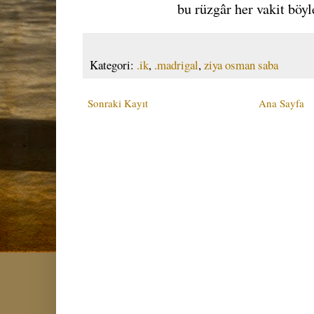
bu rüzgâr her vakit böy
Kategori:
.ik
,
.madrigal
,
ziya osman saba
Sonraki Kayıt
Ana Sayfa