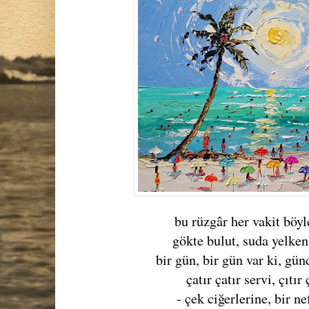
bu rüzgâr her vakit böy
gökte bulut, suda yelken
bir gün, bir gün var ki, gü
çatır çatır servi, çıtır
- çek ciğerlerine, bir n