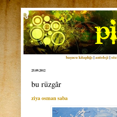
başucu kitaplığı
|
antoloji
|
söz
25.09.2012
bu rüzgâr
ziya osman saba