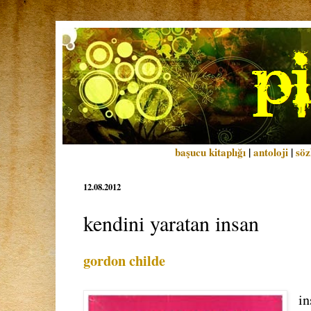
başucu kitaplığı
|
antoloji
|
söz
12.08.2012
kendini yaratan insan
gordon childe
in