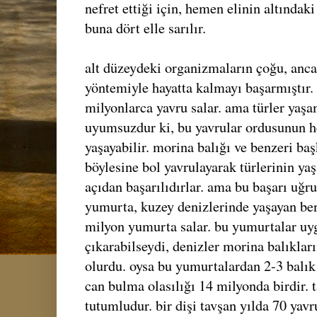
nefret ettiği için, hemen elinin altındak
buna dört elle sarılır.
alt düzeydeki organizmaların çoğu, anc
yöntemiyle hayatta kalmayı başarmıştır. h
milyonlarca yavru salar. ama türler yaş
uyumsuzdur ki, bu yavrular ordusunun her
yaşayabilir. morina balığı ve benzeri baş
böylesine bol yavrulayarak türlerinin ya
açıdan başarılıdırlar. ama bu başarı uğru
yumurta, kuzey denizlerinde yaşayan ben
milyon yumurta salar. bu yumurtalar uy
çıkarabilseydi, denizler morina balıklar
olurdu. oysa bu yumurtalardan 2-3 balık
can bulma olasılığı 14 milyonda birdir. 
tutumludur. bir dişi tavşan yılda 70 yavr