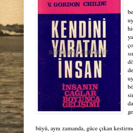
be
u
hi
ya
ço
sı
dö
de
uy
bö
si
da
ge
büyü, aynı zamanda, güce çıkan kestirm