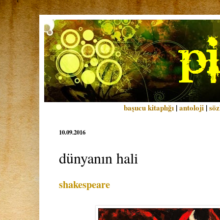
başucu kitaplığı
|
antoloji
|
söz
10.09.2016
dünyanın hali
shakespeare