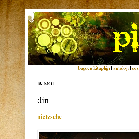
başucu kitaplığı
|
antoloji
|
söz
15.10.2011
din
nietzsche