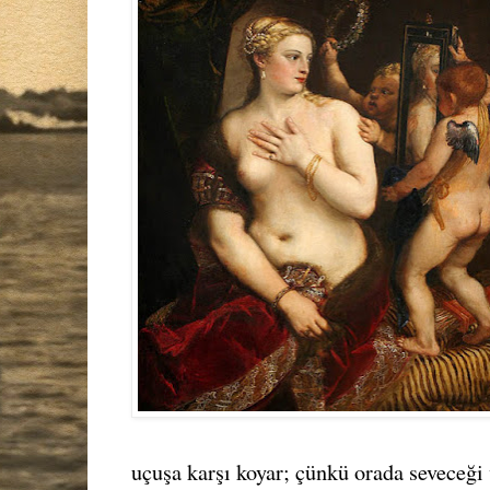
uçuşa karşı koyar; çünkü orada seveceği