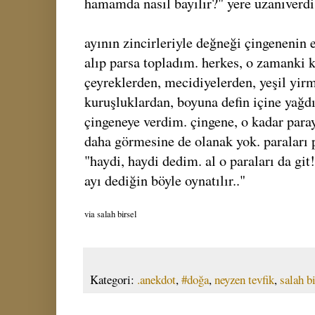
hamamda nasıl bayılır?" yere uzanıverdi.
ayının zincirleriyle değneği çingenenin 
alıp parsa topladım. herkes, o zamanki k
çeyreklerden, mecidiyelerden, yeşil yirm
kuruşluklardan, boyuna defin içine yağdır
çingeneye verdim. çingene, o kadar para
daha görmesine de olanak yok. paraları 
"haydi, haydi dedim. al o paraları da git
ayı dediğin böyle oynatılır.."
via salah birsel
Kategori:
.anekdot
,
#doğa
,
neyzen tevfik
,
salah b