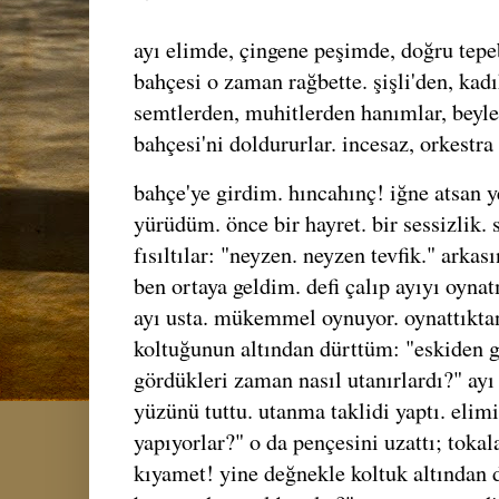
ayı elimde, çingene peşimde, doğru tepe
bahçesi o zaman rağbette. şişli'den, kad
semtlerden, muhitlerden hanımlar, beyler
bahçesi'ni doldururlar. incesaz, orkestra 
bahçe'ye girdim. hıncahınç! iğne atsan 
yürüdüm. önce bir hayret. bir sessizlik.
fısıltılar: "neyzen. neyzen tevfik." arkas
ben ortaya geldim. defi çalıp ayıyı oyn
ayı usta. mükemmel oynuyor. oynattıkta
koltuğunun altından dürttüm: "eskiden g
gördükleri zaman nasıl utanırlardı?" ayı 
yüzünü tuttu. utanma taklidi yaptı. elim
yapıyorlar?" o da pençesini uzattı; tokal
kıyamet! yine değnekle koltuk altından 