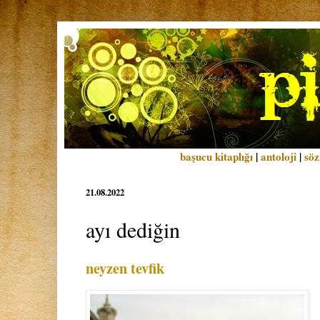
başucu kitaplığı
|
antoloji
|
söz
21.08.2022
ayı dediğin
neyzen tevfik