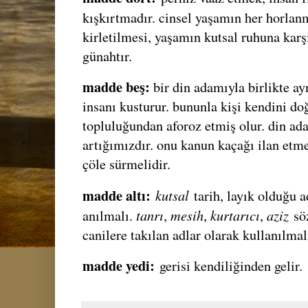
kışkırtmadır. cinsel yaşamın her horlan
kirletilmesi, yaşamın kutsal ruhuna karşı
günahtır.
madde beş:
bir din adamıyla birlikte 
insanı kusturur. bununla kişi kendini do
topluluğundan aforoz etmiş olur. din ad
artığımızdır. onu kanun kaçağı ilan etm
çöle sürmelidir.
madde altı:
kutsal
tarih, layık olduğu ad
tanrı
mesih
kurtarıcı
aziz
anılmalı.
,
,
,
söz
canilere takılan adlar olarak kullanılmal
madde yedi:
gerisi kendiliğinden gelir.