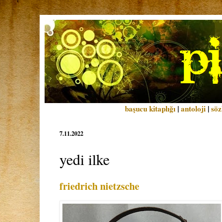
başucu kitaplığı
|
antoloji
|
söz
7.11.2022
yedi ilke
friedrich nietzsche