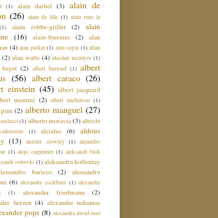
alain de
alain darbel
(3)
t
(1)
on
(26)
alain de lille
(1)
alain rene le
alain
alain robbe-grillet
(2)
(1)
ine
(16)
alain-fournier
(2)
alan
man
(4)
alan
alan parker
(1)
alan sugar
(1)
(2)
alan watts
(4)
alasdair mcintyre
(1)
albert
t bayet
(2)
albert burloud
(1)
us
(56)
albert caraco
(26)
rt einstein
(45)
albert jacquard
lbert memmi
(2)
albert michelson
(1)
alberto manguel
(27)
 pine
(2)
alberto moravia
(3)
 melucci
(1)
albrecht
aldous
alciatus
(6)
llenstein
(1)
ey
(13)
aleister crowley
(1)
alejandro
ar
(1)
alejo carpentier
(1)
aleksandr blok
aleksandra kollontay
ksandr ostrovki
(1)
alessandro baricco
(2)
alessandro
oni
(6)
alexander cockburn
(1)
alexander
alexander friedmann
(2)
g
(1)
nder herzen
(4)
alexander nehamas
lexander pope
(8)
alexandra david-neel