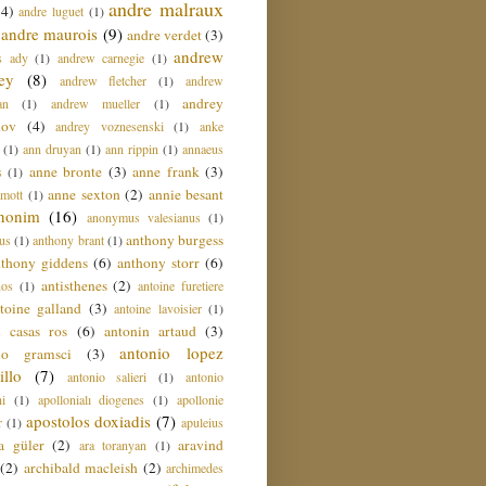
andre malraux
(4)
andre luguet
(1)
andre maurois
(9)
andre verdet
(3)
andrew
s ady
(1)
andrew carnegie
(1)
ey
(8)
andrew fletcher
(1)
andrew
andrey
an
(1)
andrew mueller
(1)
nov
(4)
andrey voznesenski
(1)
anke
(1)
ann druyan
(1)
ann rippin
(1)
annaeus
anne bronte
(3)
anne frank
(3)
s
(1)
anne sexton
(2)
annie besant
amott
(1)
nonim
(16)
anonymus valesianus
(1)
anthony burgess
us
(1)
anthony brant
(1)
nthony giddens
(6)
anthony storr
(6)
antisthenes
(2)
nos
(1)
antoine furetiere
toine galland
(3)
antoine lavoisier
(1)
i casas ros
(6)
antonin artaud
(3)
antonio lopez
io gramsci
(3)
llo
(7)
antonio salieri
(1)
antonio
hi
(1)
apollonialı diogenes
(1)
apollonie
apostolos doxiadis
(7)
r
(1)
apuleius
a güler
(2)
aravind
ara toranyan
(1)
(2)
archibald macleish
(2)
archimedes