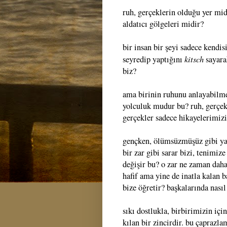
ruh, gerçeklerin olduğu yer mid
aldatıcı gölgeleri midir?
bir insan bir şeyi sadece kendi
kitsch
seyredip yaptığını
sayara
biz?
ama birinin ruhunu anlayabilme
yolculuk mudur bu? ruh, gerçek
gerçekler sadece hikayelerimizi
gençken, ölümsüzmüşüz gibi yaş
bir zar gibi sarar bizi, tenim
değişir bu? o zar ne zaman daha
hafif ama yine de inatla kalan b
bize öğretir? başkalarında nası
sıkı dostlukla, birbirimizin iç
kılan bir zincirdir. bu çapraz