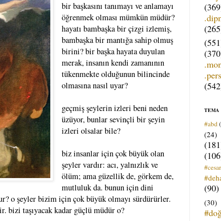
bir başkasını tanımayı ve anlamayı
(369
.dip
öğrenmek olması mümkün müdür?
(265
hayatı bambaşka bir çizgi izlemiş,
bambaşka bir mantığa sahip olmuş
(551
birini? bir başka hayata duyulan
(370
merak, insanın kendi zamanının
.mo
tükenmekte olduğunun bilincinde
.per
(542
olmasına nasıl uyar?
geçmiş şeylerin izleri beni neden
TEMA
üzüyor, bunlar sevinçli bir şeyin
#abd
izleri olsalar bile?
(24)
(181
biz insanlar için çok büyük olan
(106
şeyler vardır: acı, yalnızlık ve
#cesar
ölüm; ama güzellik de, görkem de,
#deh
(90)
mutluluk da. bunun için dini
ur? o şeyler bizim için çok büyük olmayı sürdürürler.
(30)
dir. bizi taşıyacak kadar güçlü müdür o?
#do