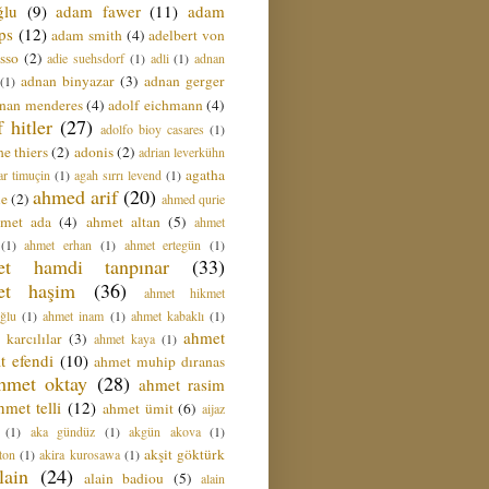
ğlu
(9)
adam fawer
(11)
adam
ips
(12)
adam smith
(4)
adelbert von
sso
(2)
adie suehsdorf
(1)
adli
(1)
adnan
adnan binyazar
(3)
adnan gerger
(1)
nan menderes
(4)
adolf eichmann
(4)
f hitler
(27)
adolfo bioy casares
(1)
e thiers
(2)
adonis
(2)
adrian leverkühn
agatha
ar timuçin
(1)
agah sırrı levend
(1)
ahmed arif
(20)
ie
(2)
ahmed qurie
hmet ada
(4)
ahmet altan
(5)
ahmet
(1)
ahmet erhan
(1)
ahmet ertegün
(1)
et hamdi tanpınar
(33)
et haşim
(36)
ahmet hikmet
ğlu
(1)
ahmet inam
(1)
ahmet kabaklı
(1)
ahmet
 karcılılar
(3)
ahmet kaya
(1)
t efendi
(10)
ahmet muhip dıranas
hmet oktay
(28)
ahmet rasim
hmet telli
(12)
ahmet ümit
(6)
aijaz
(1)
aka gündüz
(1)
akgün akova
(1)
akşit göktürk
ton
(1)
akira kurosawa
(1)
lain
(24)
alain badiou
(5)
alain