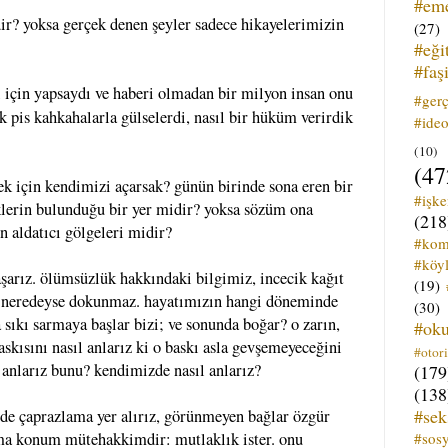
#em
ir? yoksa gerçek denen şeyler sadece hikayelerimizin
(27)
#eği
#faş
si için yapsaydı ve haberi olmadan bir milyon insan onu
#ger
k pis kahkahalarla gülselerdi, nasıl bir hüküm verirdik
#ideo
(10)
(47
k için kendimizi açarsak? günün birinde sona eren bir
#işk
lerin bulunduğu bir yer midir? yoksa sözüm ona
(218
n aldatıcı gölgeleri midir?
#kom
#köyl
arız. ölümsüzlük hakkındaki bilgimiz, incecik kağıt
(19)
ize neredeyse dokunmaz. hayatımızın hangi döneminde
(30)
 sıkı sarmaya başlar bizi; ve sonunda boğar? o zarın,
#ok
askısını nasıl anlarız ki o baskı asla gevşemeyeceğini
#otori
l anlarız bunu? kendimizde nasıl anlarız?
(179
(138
#sek
inde çaprazlama yer alırız, görünmeyen bağlar özgür
#sos
lama konum mütehakkimdir: mutlaklık ister. onu