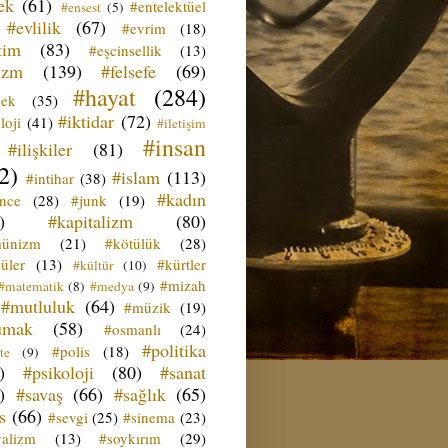
ek
(61)
#entelektüel
#ensest
(5)
#evlilik
(67)
#evrim
(18)
tim
(83)
#eşcinsellik
(13)
izm
(139)
#felsefe
(69)
#hayat
(284)
çek
(35)
#iktidar
(72)
loji
(41)
#iletişim
#insan
#ilişkiler
(81)
2)
#islam
(113)
#intihar
(38)
#kadın
ence
(28)
#junk
(19)
)
#kapitalizm
(80)
ünizm
(21)
#kötülük
(28)
üler
(13)
#kürtler
#kültür
(10)
#mizah
#matematik
(8)
#medya
(9)
#mutluluk
(64)
#müzik
(19)
umak
(58)
#osmanlı
(24)
#politika
#polis
(18)
te
(9)
)
#psikoloji
(80)
#sanat
)
#savaş
(66)
#sağlık
(65)
s
(66)
#sevgi
(25)
#sinema
(23)
yalizm
(13)
#soykırım
(29)