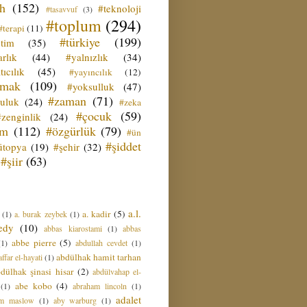
ih
(152)
#teknoloji
#tasavvuf
(3)
#toplum
(294)
#terapi
(11)
#türkiye
(199)
etim
(35)
rlık
(44)
#yalnızlık
(34)
tıcılık
(45)
#yayıncılık
(12)
zmak
(109)
#yoksulluk
(47)
#zaman
(71)
culuk
(24)
#zeka
#çocuk
(59)
#zenginlik
(24)
üm
(112)
#özgürlük
(79)
#ün
#şiddet
ütopya
(19)
#şehir
(32)
#şiir
(63)
a.l.
a. kadir
(5)
(1)
a. burak zeybek
(1)
edy
(10)
abbas kiarostami
(1)
abbas
abbe pierre
(5)
(1)
abdullah cevdet
(1)
abdülhak hamit tarhan
ffar el-hayati
(1)
dülhak şinasi hisar
(2)
abdülvahap el-
abe kobo
(4)
(1)
abraham lincoln
(1)
adalet
am maslow
(1)
aby warburg
(1)