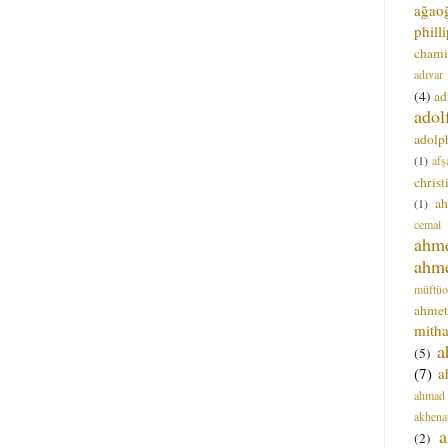
ağao
phill
chami
adıvar
(4)
ad
adol
adolph
(1)
afş
christ
a
(1)
cemal
ahm
ahm
müftüo
ahmet
mitha
a
(5)
(7)
a
ahmad
akhena
a
(2)