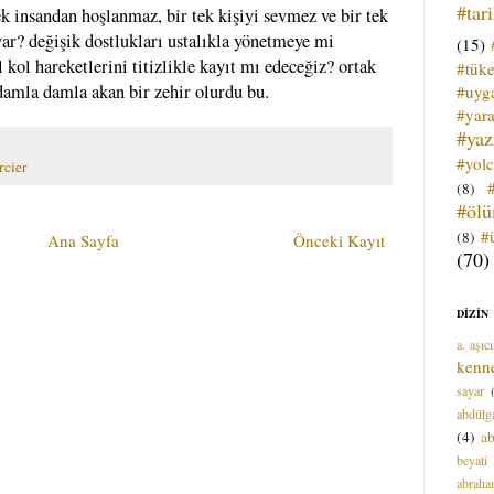
#tar
ek insandan hoşlanmaz, bir tek kişiyi sevmez ve bir tek
ar? değişik dostlukları ustalıkla yönetmeye mi
(15)
l kol hareketlerini titizlikle kayıt mı edeceğiz? ortak
#tük
, damla damla akan bir zehir olurdu bu.
#uyga
#yara
#ya
#yol
rcier
(8)
#öl
#
(8)
Ana Sayfa
Önceki Kayıt
(70)
DİZİN
a. aşıcı
kenn
sayar
abdülga
(4)
ab
beyati
abrah