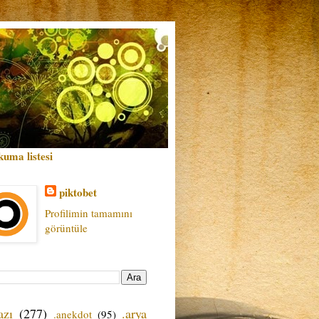
kuma listesi
piktobet
Profilimin tamamını
görüntüle
azı
(277)
.arya
.anekdot
(95)