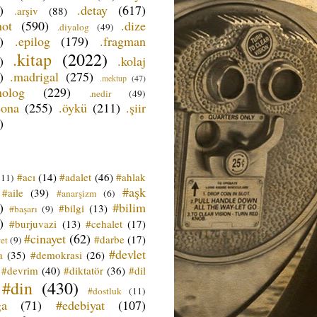
)
.detay
(617)
.arşiv
(88)
not
(590)
.dize
.diyalog
(49)
)
.epilog
(179)
.fragman
.kitap
(2022)
)
.kolaj
)
.madrigal
(275)
.mektup
(47)
nolog
(229)
.nedir
(49)
sona
(255)
.öykü
(211)
.şiir
)
#acı
(14)
#adalet
(46)
#ahlak
(11)
#aşk
#aile
(39)
#anarşizm
(6)
)
#bilim
#bilgi
(13)
#başarı
(9)
)
#burjuvazi
(13)
#cehalet
(17)
#cinayet
(62)
#darbe
(17)
et
(9)
#devlet
a
(35)
#demokrasi
(26)
#devrim
(40)
#diktatör
(36)
#dil
#din
(430)
#dostluk
(11)
ğa
(71)
#edebiyat
(107)