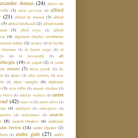
lexandre dumas
(24)
alexis de
alfred
ville
(3)
alexis govciyan
(1)
r
(21)
alfred de musset
(3)
alfred
n
(5)
alfred hitchcock
(2)
alfred north
head
(5)
alfred
alfred noyes
(1)
son
(4)
algernon charles swinburne
gernon sidney
(2)
ali akay
(1)
ali baydak
i bulunmaz
(1)
ali haydar nergis
(1)
ali
ali
ğlu
(1)
ali poyrazoğlu
(1)
üllüoğlu
(19)
ali çapan
(2)
ali şeriati
lice munro
(7)
alison gopnik
(1)
aliş
ğlu
(1)
alkaios
(1)
allen ginsberg
(1)
alois
alper canıgüz
(6)
alphonse
der
(1)
t
(3)
alvin toffler
(1)
amanda donohoe
(1)
amin
e bierce
(1)
amerigo vespucci
(1)
ouf
(42)
amos oz
(1)
amotz zahavi
(1)
 nin
(4)
anakharsis
(1)
anaksagoras
(1)
anatole
mandros
(1)
anaksimenes
(1)
e
(8)
anatoli ribakov
(6)
andersen
ndre breton
(14)
andre chenier
(2)
andre gide
(27)
andre
dacier
(1)