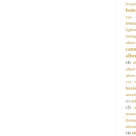
bosque
bott
sage
toura
light
turing
alber
cam
albe
(4)
a
albert
alberto
von wa
huxl
amenab
(1)
ale
(2)
manz
flemin
alexa
a
(4)