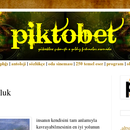
plığı
|
antoloji
|
sözlükçe
|
oda sineması
|
250 temel eser
|
program
|
o
luk
insanın kendisini tam anlamıyla
kavrayabilmesinin en iyi yolunun
.alty