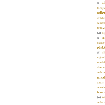
a
(1)
tocque
adle
döbli
white
tenny
(2)
al
(1)
al
nakıpo
püsk
a
(1)
sağıro
senefel
daude
ambros
maal
anais
anaksi
franc
a
(4)
andre 