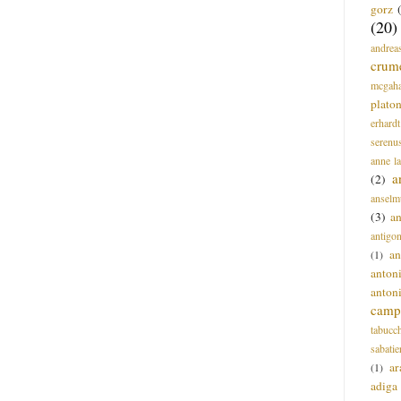
gorz
(20)
andrea
crum
mcgah
plato
erhardt
serenu
anne l
a
(2)
anselm
(3)
a
antigo
an
(1)
anton
anton
campi
tabucc
sabatie
ar
(1)
adiga