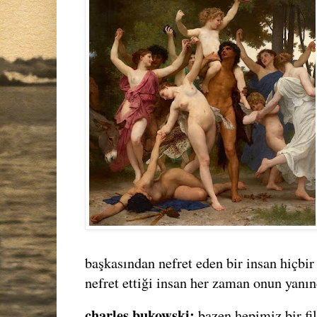
başkasından nefret eden bir insan hiçbir
nefret ettiği insan her zaman onun yanın
charles bukowski:
bazen hepimiz bir f