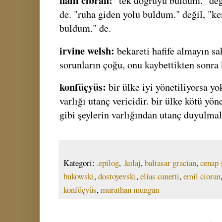
halil cibran:
"tek doğruyu buldum." değ
de. "ruha giden yolu buldum." değil, "
buldum." de.
irvine welsh:
bekareti hafife almayın sa
sorunların çoğu, onu kaybettikten sonra 
konfüçyüs:
bir ülke iyi yönetiliyorsa y
varlığı utanç vericidir. bir ülke kötü yön
gibi şeylerin varlığından utanç duyulmal
Kategori:
.epilog
,
.kolaj
,
baltasar gracian
,
cenap 
bukowski
,
dostoyevski
,
elias canetti
,
emil cioran
konfüçyüs
,
murathan mungan