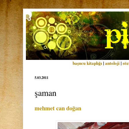
başucu kitaplığı
|
antoloji
|
söz
5.03.2011
şaman
mehmet can doğan