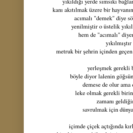
yıkıldığı yerde sımsıkı bağla
kanı akıtılmak üzere bir hayvanı
acımalı "demek" diye sö
yenilmiştir o üstelik yıkı
hem de "acımalı" diye
yıkılmıştır
metruk bir şehrin içinden geçen
yerleşmek gerekli 
böyle diyor lalenin göğsü
demese de olur ama d
leke olmak gerekli biri
zamanı geldiğ
savrulmak için dünya
içimde çiçek açtığında kırl