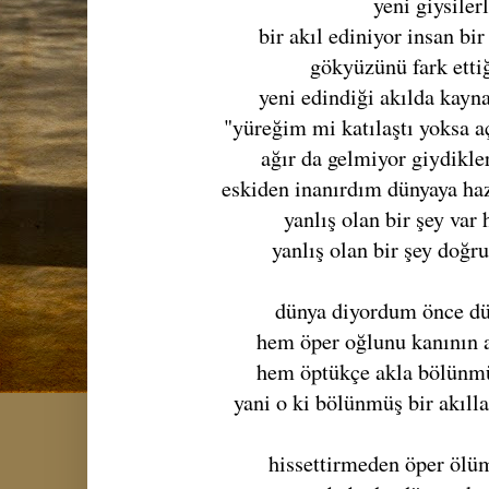
yeni giysiler
bir akıl ediniyor insan bir
gökyüzünü fark etti
yeni edindiği akılda kayna
"yüreğim mi katılaştı yoksa a
ağır da gelmiyor giydikle
eskiden inanırdım dünyaya ha
yanlış olan bir şey var
yanlış olan bir şey doğru
dünya diyordum önce dü
hem öper oğlunu kanının 
hem öptükçe akla bölünmüş
yani o ki bölünmüş bir akıll
hissettirmeden öper öl