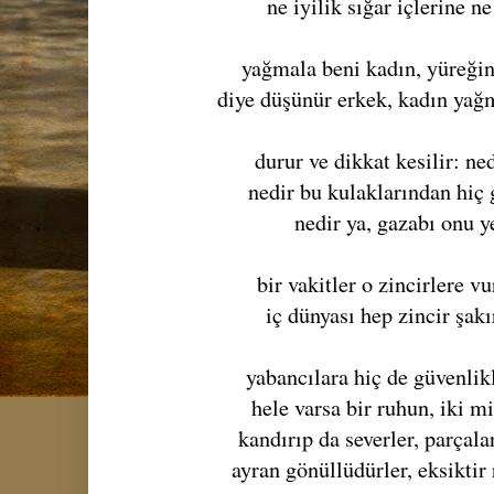
ne iyilik sığar içlerine n
yağmala beni kadın, yüreğin
diye düşünür erkek, kadın yağ
durur ve dikkat kesilir: ne
nedir bu kulaklarından hiç
nedir ya, gazabı onu y
bir vakitler o zincirlere v
iç dünyası hep zincir şakı
yabancılara hiç de güvenlik
hele varsa bir ruhun, iki mi
kandırıp da severler, parçala
ayran gönüllüdürler, eksiktir