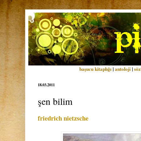
başucu kitaplığı
|
antoloji
|
söz
18.03.2011
şen bilim
friedrich nietzsche