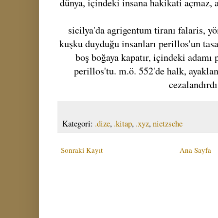
dünya, içindeki insana hakikati açmaz, 
sicilya'da agrigentum tiranı falaris, y
kuşku duyduğu insanları perillos'un tasa
boş boğaya kapatır, içindeki adamı p
perillos'tu. m.ö. 552'de halk, ayakla
cezalandırdı
Kategori:
.dize
,
.kitap
,
.xyz
,
nietzsche
Sonraki Kayıt
Ana Sayfa