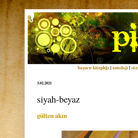
başucu kitaplığı
|
antoloji
|
söz
3.02.2021
siyah-beyaz
gülten akın