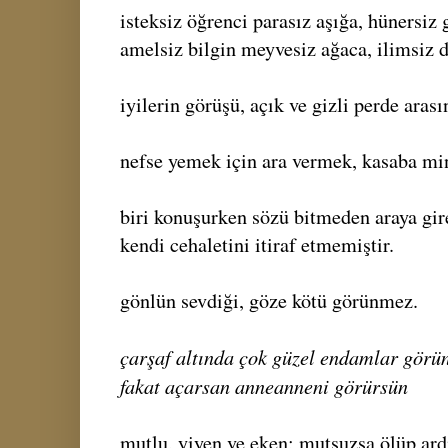
isteksiz öğrenci parasız aşığa, hünersiz 
amelsiz bilgin meyvesiz ağaca, ilimsiz d
iyilerin görüşü, açık ve gizli perde arası
nefse yemek için ara vermek, kasaba min
biri konuşurken sözü bitmeden araya gire
kendi cehaletini itiraf etmemiştir.
gönlün sevdiği, göze kötü görünmez.
çarşaf altında çok güzel endamlar görü
fakat açarsan anneanneni görürsün
mutlu, yiyen ve eken; mutsuzsa ölüp ardı