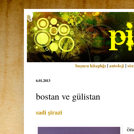
başucu kitaplığı
|
antoloji
|
söz
6.01.2013
bostan ve gülistan
sadi şirazi
ön