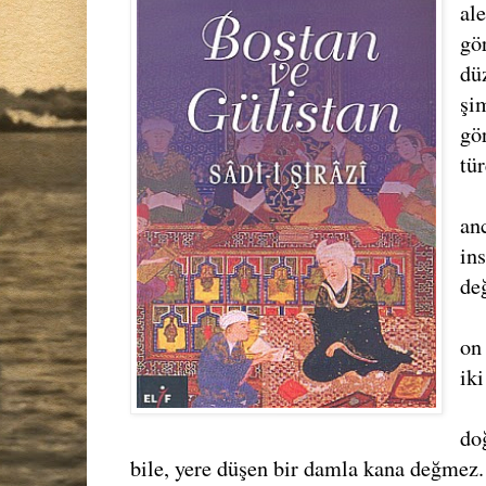
al
gö
dü
şi
gö
tür
an
in
değ
on 
ik
do
bile, yere düşen bir damla kana değmez.