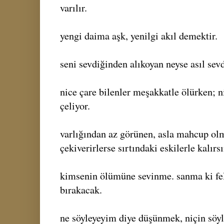
varılır.
yengi daima aşk, yenilgi akıl demektir.
seni sevdiğinden alıkoyan neyse asıl sev
nice çare bilenler meşakkatle ölürken; n
çeliyor.
varlığından az görünen, asla mahcup olm
çekiverirlerse sırtındaki eskilerle kalırsı
kimsenin ölümüne sevinme. sanma ki fel
bırakacak.
ne söyleyeyim diye düşünmek, niçin sö